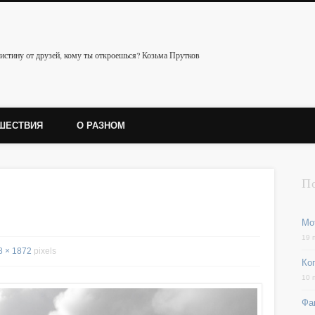
истину от друзей, кому ты откроешься? Козьма Прутков
ШЕСТВИЯ
О РАЗНОМ
П
Мо
19 
8 × 1872
pixels
Ког
10 
Фа