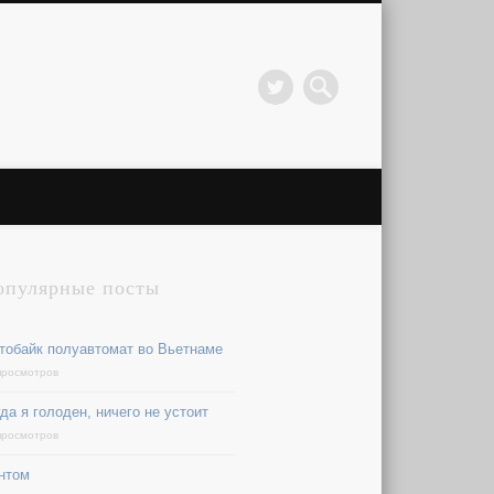
опулярные посты
тобайк полуавтомат во Вьетнаме
просмотров
да я голоден, ничего не устоит
просмотров
нтом