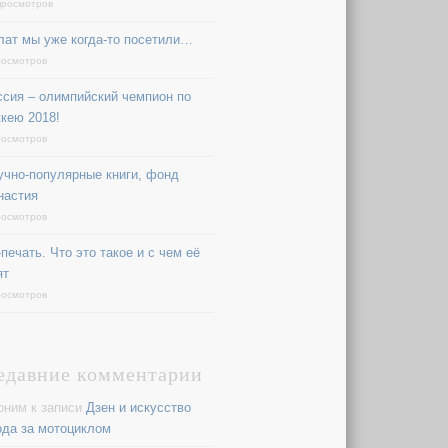
просмотров
лат мы уже когда-то посетили…
росмотров
ссия – олимпийский чемпион по
ккею 2018!
росмотров
учно-популярные книги, фонд
настия
росмотров
печать. Что это такое и с чем её
ят
росмотров
едавние комментарии
оним
к записи
Дзен и искусство
ода за мотоциклом