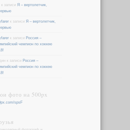
к записи
Я – вертолетчик,
тервью
farer
к записи
Я – вертолетчик,
тервью
farer
к записи
Россия –
импийский чемпион по хоккею
18!
дин
к записи
Россия –
импийский чемпион по хоккею
18!
ои фото на 500px
0px.com/spsF
рузья
ликолепный фотограф и