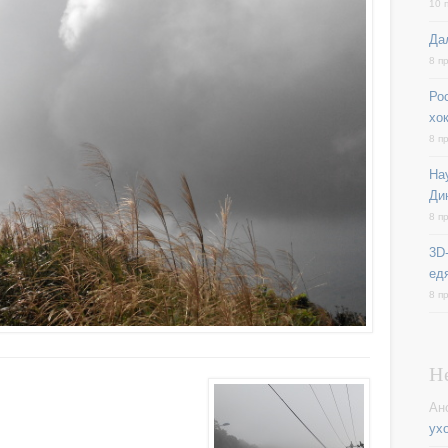
10 
Да
8 п
Ро
хо
8 п
На
Ди
8 п
3D-
ед
8 п
Н
Ан
ух