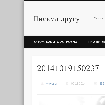
Письма другу
Twitter
Скрывая 
О ТОМ, КАК ЭТО УСТРОЕНО
ПРО ПУТЕ
20141019150237
wayfarer
07.11.2014
332