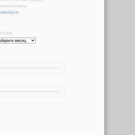
тешественница
kasstory.ru
рхив
хив