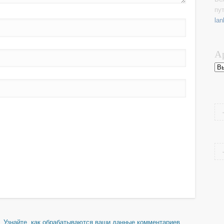
пу
lan
А
Ар
м.
Узнайте, как обрабатываются ваши данные комментариев
.