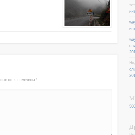
тст
ин
way
ин
way
ол
20
На
ол
20
ьные поля помечены
*
М
50
Д
Ве