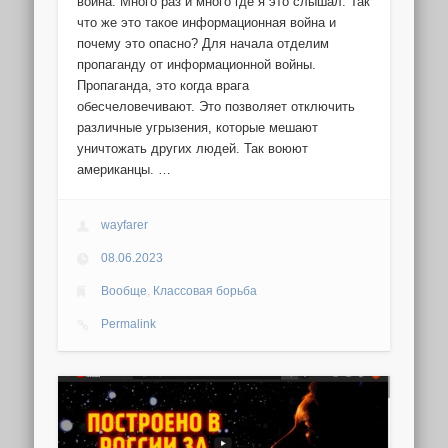
война. Много раз и много где я это слышал. Так
что же это такое информационная война и
почему это опасно? Для начала отделим
пропаганду от информационной войны.
Пропаганда, это когда врага
обесчеловечивают. Это позволяет отключить
различные угрызения, которые мешают
уничтожать других людей. Так воюют
американцы. …
wayfarer
08.06.2023
Вообще
,
Классовая борьба
Permalink