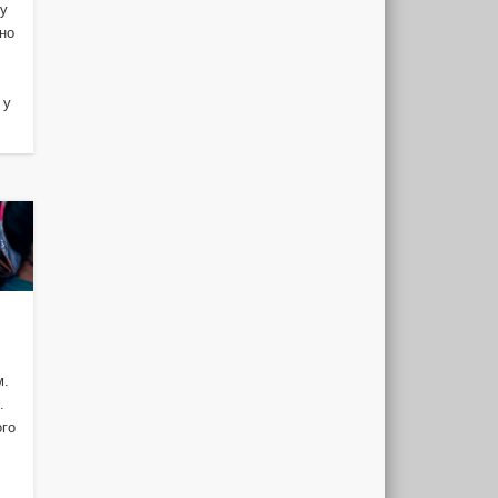
ку
нно
 у
м.
.
ого