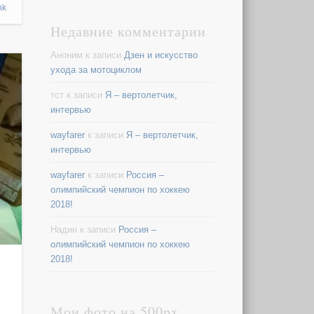
nk
Недавние комментарии
Аноним
к записи
Дзен и искусство
ухода за мотоциклом
тст
к записи
Я – вертолетчик,
интервью
wayfarer
к записи
Я – вертолетчик,
интервью
wayfarer
к записи
Россия –
олимпийский чемпион по хоккею
2018!
Надин
к записи
Россия –
олимпийский чемпион по хоккею
2018!
Мои фото на 500px