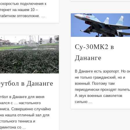
 скоростью подключения к
тернет на нашем 10 –
габитном оптоволокне. …
Су-30МК2 в
Дананге
В Дананге есть аэропорт. Но о
не только гражданский, но и
утбол в Дананге
военный. Поэтому там
периодически проходят полеты
А звук военных самолетов
тбол в Дананге для меня
сильно …
чался с … настольного
нниса. Совершенно случайно
на нашла отличный зал для
стольного тенниса и
дминтона со …