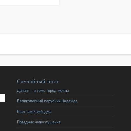
Случайный пост
Дананг – и тоже город мечты
Великолепный парусник Надежда
Вьетнам-Камбоджа
Праздник непослушания