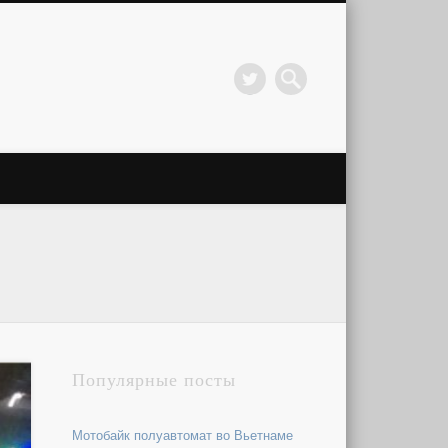
Популярные посты
Мотобайк полуавтомат во Вьетнаме