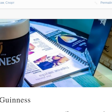
нам
,
Спорт
Permali
Guinness