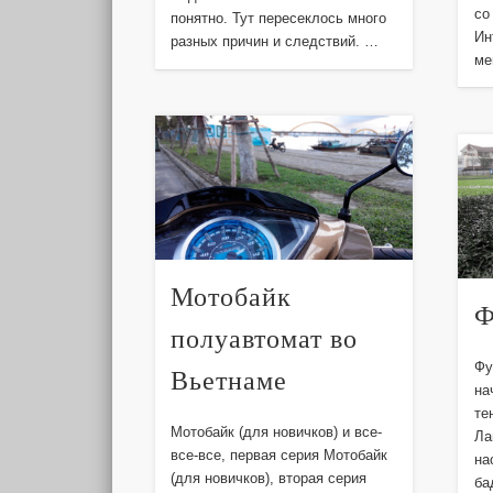
со
понятно. Тут пересеклось много
Ин
разных причин и следствий. …
ме
Мотобайк
Ф
полуавтомат во
Фу
Вьетнаме
на
те
Мотобайк (для новичков) и все-
Ла
все-все, первая серия Мотобайк
на
(для новичков), вторая серия
ба