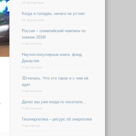
10 просмотров
Когда я голоден, ничего не устоит
10 просмотров
Россия – олимпийский чемпион по
хоккею 2018!
8 просмотров
Научно-популярные книги, фонд
Династия
8 просмотров
3D-печать. Что это такое и с чем её
едят
8 просмотров
Далат мы уже когда-то посетили…
о
8 просмотров
Геоэнергетика – ресурс об энергетике
4 просмотра