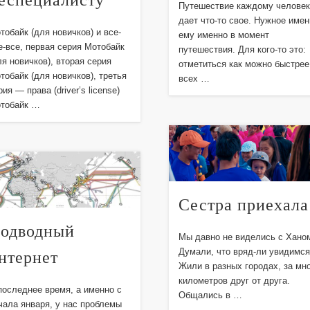
Путешествие каждому челове
дает что-то свое. Нужное име
тобайк (для новичков) и все-
ему именно в момент
е-все, первая серия Мотобайк
путешествия. Для кого-то это:
ля новичков), вторая серия
отметиться как можно быстрее
тобайк (для новичков), третья
всех …
рия — права (driver’s license)
тобайк …
Сестра приехала
одводный
Мы давно не виделись с Хано
нтернет
Думали, что вряд-ли увидимся
Жили в разных городах, за мн
километров друг от друга.
последнее время, а именно с
Общались в …
чала января, у нас проблемы