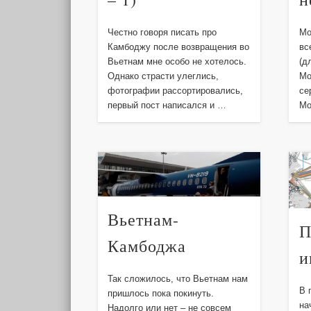
Честно говоря писать про
Мо
Камбоджу после возвращения во
вс
Вьетнам мне особо не хотелось.
(д
Однако страсти улеглись,
Мо
фотографии рассортировались,
се
первый пост написался и …
Мо
Вьетнам-
П
Камбоджа
и
Так сложилось, что Вьетнам нам
В 
пришлось пока покинуть.
на
Надолго или нет – не совсем