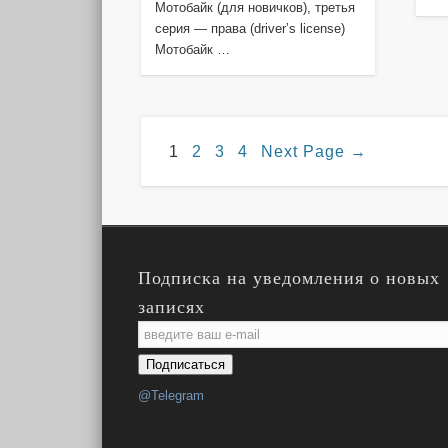
Мотобайк (для новичков), третья
серия — права (driver’s license)
Мотобайк …
1
2
3
4
Next Page
→
Подписка на уведомления о новых
записях
Email
Subscription
Подписаться
@Telegram