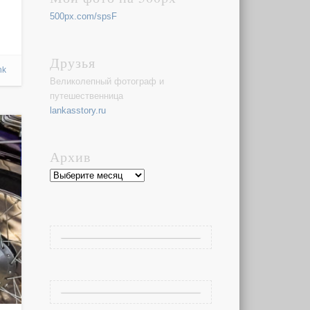
500px.com/spsF
Друзья
nk
Великолепный фотограф и
путешественница
lankasstory.ru
Архив
Архив