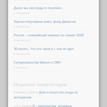
Далат мы уже когда-то посетили…
8 просмотров
Научно-популярные книги, фонд Династия
8 просмотров
Россия – олимпийский чемпион по хоккею 2018!
8 просмотров
3D-печать. Что это такое и с чем её едят
8 просмотров
Суперкомпьютер Watson и СМИ
4 просмотра
Недавние комментарии
Аноним
к записи
Дзен и искусство ухода за
мотоциклом
тст
к записи
Я – вертолетчик, интервью