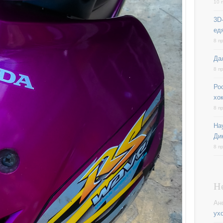
10 
3D-
ед
8 п
Да
8 п
Ро
хо
8 п
На
Ди
8 п
Н
Ан
ух