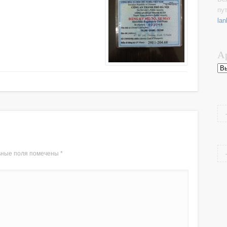
пу
lan
А
Ар
ьные поля помечены
*