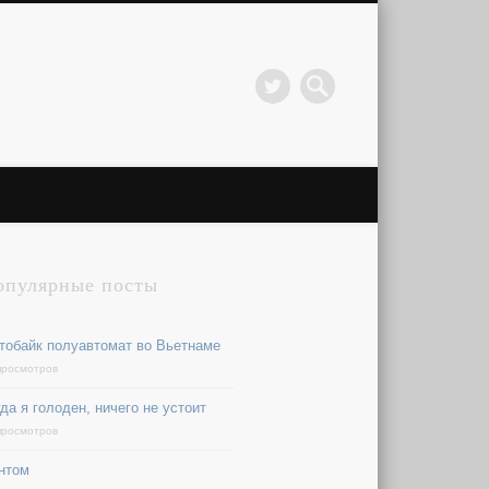
опулярные посты
тобайк полуавтомат во Вьетнаме
просмотров
да я голоден, ничего не устоит
просмотров
нтом