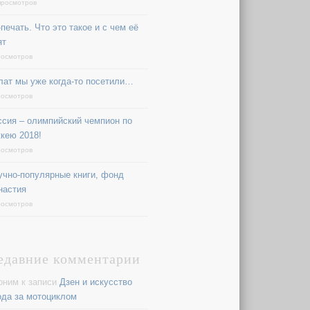
просмотров
печать. Что это такое и с чем её
ят
росмотров
лат мы уже когда-то посетили…
росмотров
ссия – олимпийский чемпион по
ккею 2018!
росмотров
учно-популярные книги, фонд
настия
росмотров
едавние комментарии
оним
к записи
Дзен и искусство
ода за мотоциклом