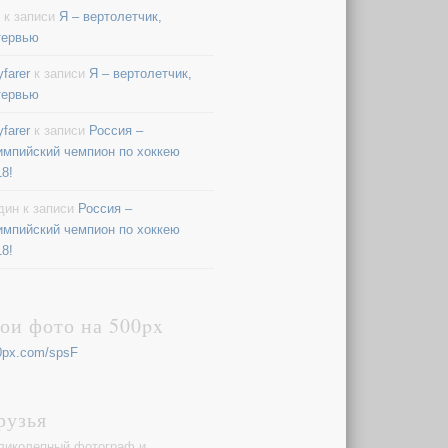
к записи
Я – вертолетчик,
тервью
farer
к записи
Я – вертолетчик,
тервью
farer
к записи
Россия –
импийский чемпион по хоккею
18!
дин
к записи
Россия –
импийский чемпион по хоккею
18!
ои фото на 500px
0px.com/spsF
рузья
ликолепный фотограф и