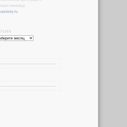
тешественница
kasstory.ru
рхив
хив