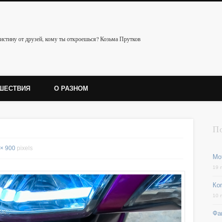
истину от друзей, кому ты откроешься? Козьма Прутков
ШЕСТВИЯ
О РАЗНОМ
П
 × 900
pixels
Мо
19 
Ког
10 
Фа