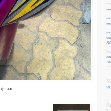
тст
ин
way
ин
way
ол
20
На
ол
20
М
50
в финале
Д
Ве