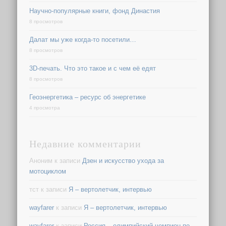
Научно-популярные книги, фонд Династия
8 просмотров
Далат мы уже когда-то посетили…
8 просмотров
3D-печать. Что это такое и с чем её едят
8 просмотров
Геоэнергетика – ресурс об энергетике
4 просмотра
Недавние комментарии
Аноним
к записи
Дзен и искусство ухода за
мотоциклом
тст
к записи
Я – вертолетчик, интервью
wayfarer
к записи
Я – вертолетчик, интервью
wayfarer
к записи
Россия – олимпийский чемпион по