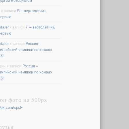
ода за мотоциклом
к записи
Я – вертолетчик,
тервью
farer
к записи
Я – вертолетчик,
тервью
farer
к записи
Россия –
импийский чемпион по хоккею
18!
дин
к записи
Россия –
импийский чемпион по хоккею
18!
ои фото на 500px
0px.com/spsF
рузья