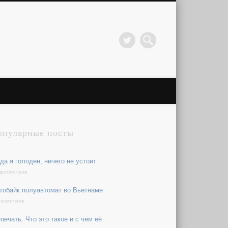
опулярные посты
да я голоден, ничего не устоит
просмотров
тобайк полуавтомат во Вьетнаме
росмотров
печать. Что это такое и с чем её