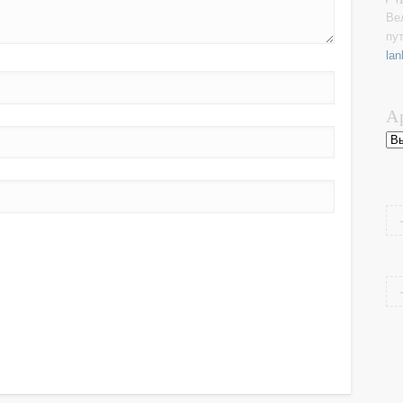
Ве
пу
lan
А
Ар