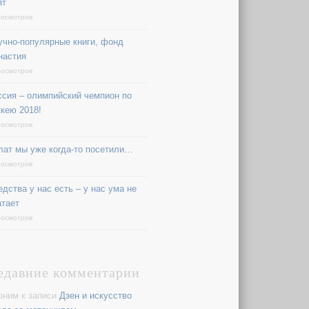
ят
росмотров
учно-популярные книги, фонд
настия
росмотров
ссия – олимпийский чемпион по
ккею 2018!
росмотров
лат мы уже когда-то посетили…
росмотров
едства у нас есть – у нас ума не
атает
росмотров
едавние комментарии
оним
к записи
Дзен и искусство