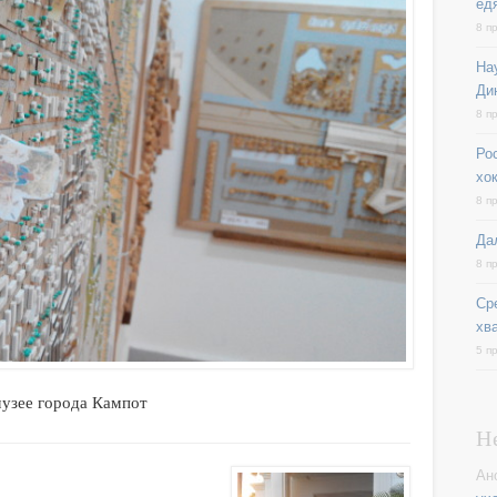
ед
8 п
На
Ди
8 п
Ро
хо
8 п
Да
8 п
Ср
хв
5 п
музее города Кампот
Н
Ан