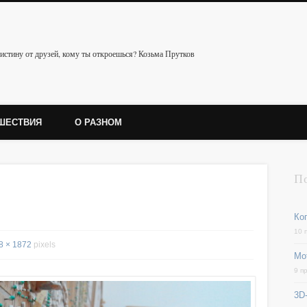
истину от друзей, кому ты откроешься? Козьма Прутков
ШЕСТВИЯ
О РАЗНОМ
П
Ког
10 
8 × 1872
pixels
Мо
9 п
3D-