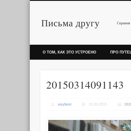
Письма другу
Twitter
Скрывая 
О ТОМ, КАК ЭТО УСТРОЕНО
ПРО ПУТЕ
20150314091143
wayfarer
31.03.2015
332