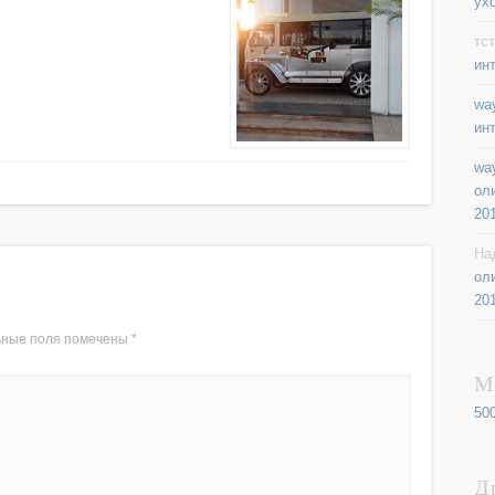
ух
тст
ин
way
ин
way
ол
20
На
ол
20
ьные поля помечены
*
М
50
Д