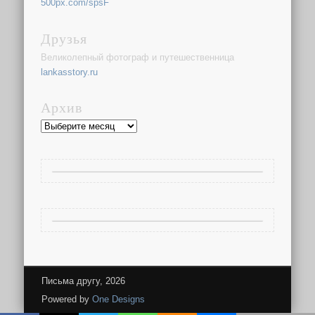
500px.com/spsF
Друзья
Великолепный фотограф и путешественница
lankasstory.ru
Архив
Архив
Письма другу, 2026
Powered by
One Designs