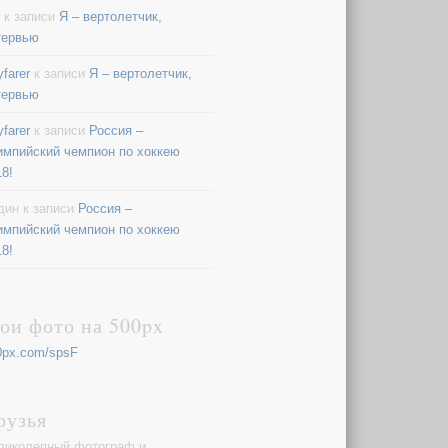
к записи
Я – вертолетчик,
тервью
farer
к записи
Я – вертолетчик,
тервью
farer
к записи
Россия –
импийский чемпион по хоккею
18!
дин
к записи
Россия –
импийский чемпион по хоккею
18!
ои фото на 500px
0px.com/spsF
рузья
ликолепный фотограф и