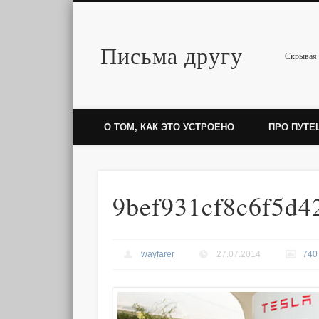
Письма другу
Twitter
Скрывая 
О ТОМ, КАК ЭТО УСТРОЕНО
ПРО ПУТЕ
9bef931cf8c6f5d4
wayfarer
27.07.2014
740