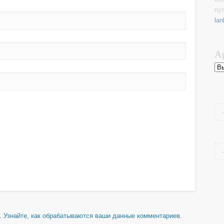
пу
lan
А
Ар
м.
Узнайте, как обрабатываются ваши данные комментариев
.