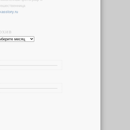
тешественница
kasstory.ru
рхив
хив