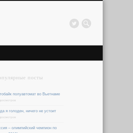
опулярные посты
тобайк полуавтомат во Вьетнаме
просмотров
да я голоден, ничего не устоит
просмотров
ссия – олимпийский чемпион по