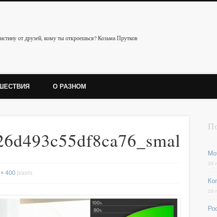
истину от друзей, кому ты откроешься? Козьма Прутков
ШЕСТВИЯ
О РАЗНОМ
П
26d493c55df8ca76_small
Мо
10 
 × 400
pixels
Ког
10 
Ро