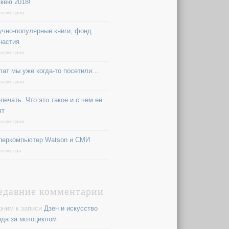
ккею 2018!
росмотров
учно-популярные книги, фонд
настия
росмотров
лат мы уже когда-то посетили…
росмотров
печать. Что это такое и с чем её
ят
росмотров
перкомпьютер Watson и СМИ
росмотра
едавние комментарии
оним
к записи
Дзен и искусство
ода за мотоциклом