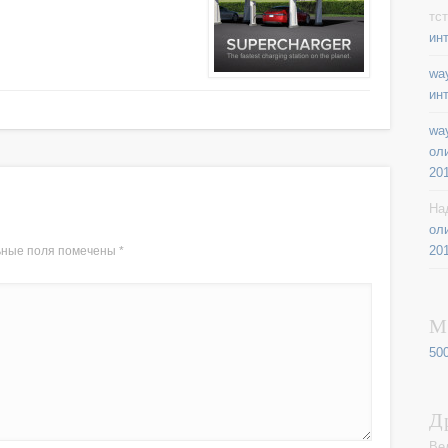
тст
ин
way
ин
way
ол
20
На
ол
20
ьные поля помечены
*
М
50
Д
Ве