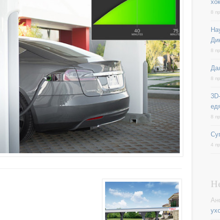
хо
8 п
На
Ди
8 п
Да
8 п
3D-
ед
8 п
Су
4 п
Н
Ан
ух