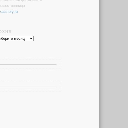
тешественница
kasstory.ru
рхив
хив