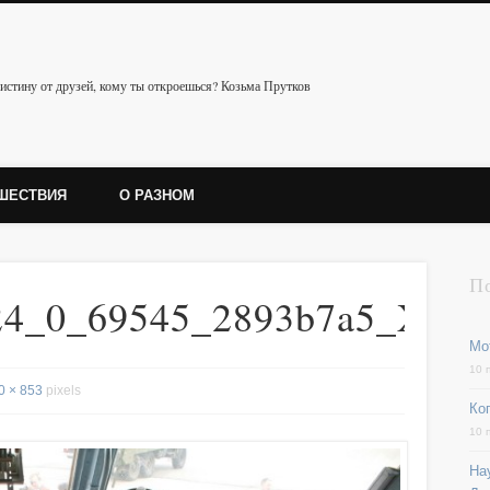
истину от друзей, кому ты откроешься? Козьма Прутков
ШЕСТВИЯ
О РАЗНОМ
П
.24_0_69545_2893b7a5_XX
Мо
10 
0 × 853
pixels
Ког
10 
На