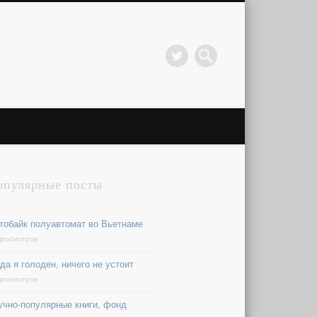
опулярные посты
XL
тобайк полуавтомат во Вьетнаме
просмотров
да я голоден, ничего не устоит
просмотров
учно-популярные книги, фонд