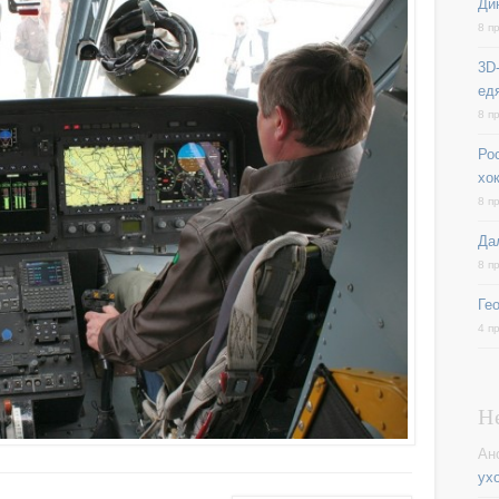
Ди
8 п
3D-
ед
8 п
Ро
хо
8 п
Да
8 п
Ге
4 п
Н
Ан
ух