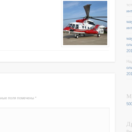
тст
ин
way
ин
way
ол
20
На
ол
20
М
ьные поля помечены
*
50
Д
Ве