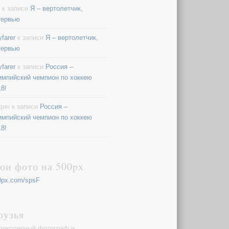
к записи
Я – вертолетчик,
тервью
farer
к записи
Я – вертолетчик,
тервью
farer
к записи
Россия –
импийский чемпион по хоккею
18!
дин
к записи
Россия –
импийский чемпион по хоккею
18!
ои фото на 500px
0px.com/spsF
рузья
ликолепный фотограф и