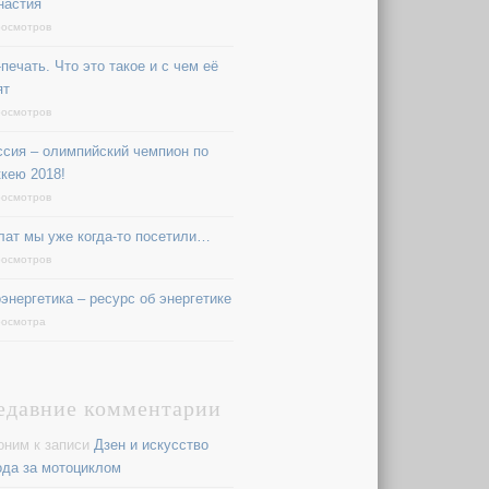
настия
росмотров
печать. Что это такое и с чем её
ят
росмотров
ссия – олимпийский чемпион по
ккею 2018!
росмотров
лат мы уже когда-то посетили…
росмотров
оэнергетика – ресурс об энергетике
росмотра
едавние комментарии
оним
к записи
Дзен и искусство
ода за мотоциклом