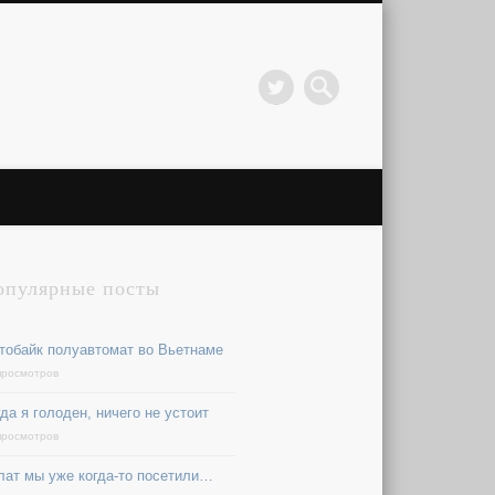
опулярные посты
тобайк полуавтомат во Вьетнаме
просмотров
да я голоден, ничего не устоит
просмотров
лат мы уже когда-то посетили…