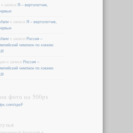
к записи
Я – вертолетчик,
тервью
farer
к записи
Я – вертолетчик,
тервью
farer
к записи
Россия –
импийский чемпион по хоккею
18!
дин
к записи
Россия –
импийский чемпион по хоккею
18!
ои фото на 500px
0px.com/spsF
рузья
ликолепный фотограф и