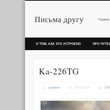
Письма другу
Twitter
Скрывая 
О ТОМ, КАК ЭТО УСТРОЕНО
ПРО ПУТЕ
Ka-226TG
wayfarer
05.09.2014
350