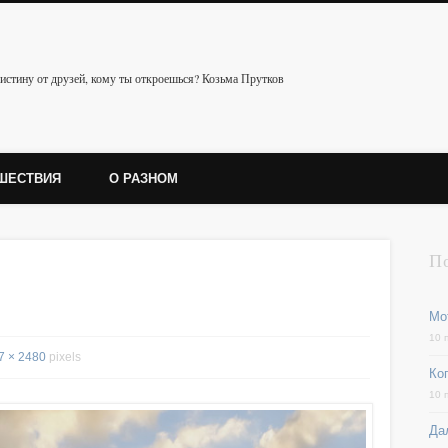
истину от друзей, кому ты откроешься? Козьма Прутков
ШЕСТВИЯ
О РАЗНОМ
П
Мо
10 
7 × 2480
pixels
Ког
10 
Да