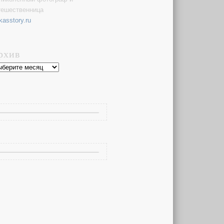
тешественница
kasstory.ru
рхив
хив