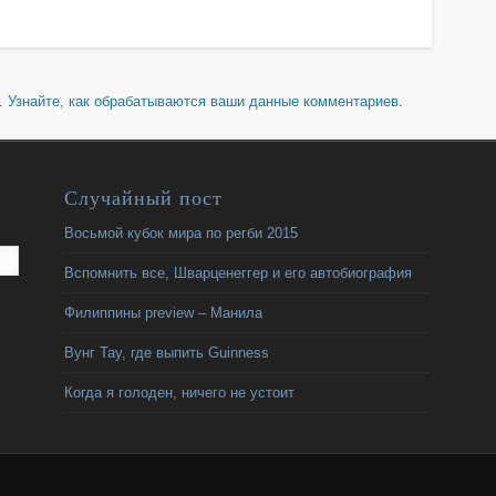
м.
Узнайте, как обрабатываются ваши данные комментариев
.
Случайный пост
Восьмой кубок мира по регби 2015
Вспомнить все, Шварценеггер и его автобиография
Филиппины preview – Манила
Вунг Тау, где выпить Guinness
Когда я голоден, ничего не устоит