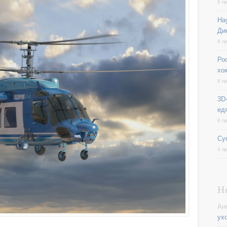
8 п
На
Ди
8 п
Ро
хо
8 п
3D-
ед
8 п
Су
4 п
Н
Ан
ух