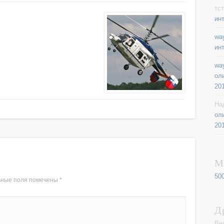
тст
ин
way
ин
way
ол
20
На
ол
20
М
50
ьные поля помечены
*
Д
Ве