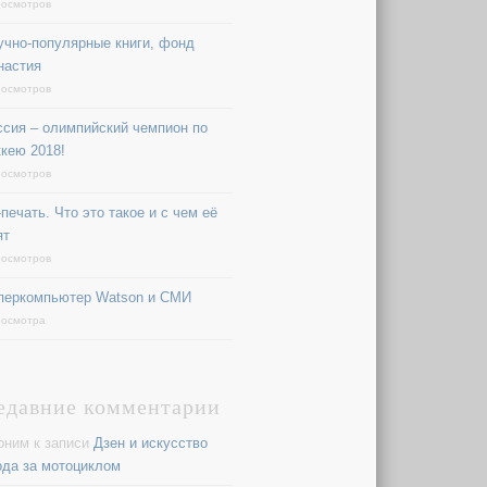
росмотров
учно-популярные книги, фонд
настия
росмотров
ссия – олимпийский чемпион по
ккею 2018!
росмотров
печать. Что это такое и с чем её
ят
росмотров
перкомпьютер Watson и СМИ
росмотра
едавние комментарии
оним
к записи
Дзен и искусство
ода за мотоциклом