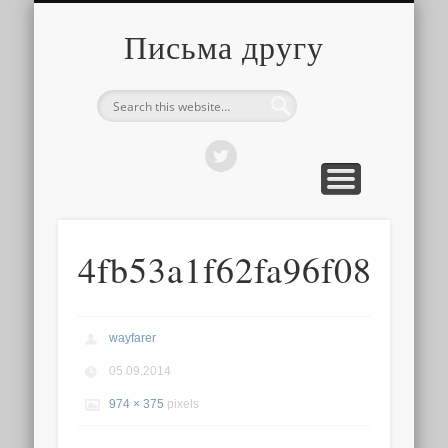
О ТОМ, КАК ЭТО УСТРОЕНО
ПРО ПУТЕШЕСТВИЯ
О РАЗНОМ
Письма другу
4fb53a1f62fa96f0845b
wayfarer
05.09.2014
974 × 375
pixels