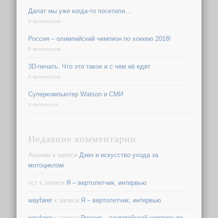
Далат мы уже когда-то посетили…
8 просмотров
Россия – олимпийский чемпион по хоккею 2018!
8 просмотров
3D-печать. Что это такое и с чем её едят
8 просмотров
Суперкомпьютер Watson и СМИ
4 просмотра
Недавние комментарии
Аноним
к записи
Дзен и искусство ухода за
мотоциклом
тст
к записи
Я – вертолетчик, интервью
wayfarer
к записи
Я – вертолетчик, интервью
wayfarer
к записи
Россия – олимпийский чемпион по