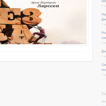
ед
8 п
На
Ди
8 п
Ро
хо
8 п
Да
8 п
Ср
хв
5 п
Н
Ан