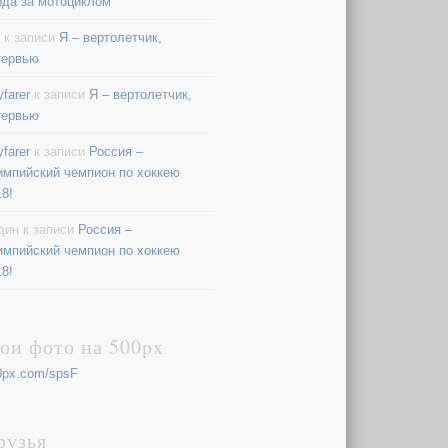
ода за мотоциклом
к записи
Я – вертолетчик,
тервью
farer
к записи
Я – вертолетчик,
тервью
farer
к записи
Россия –
импийский чемпион по хоккею
18!
дин
к записи
Россия –
импийский чемпион по хоккею
18!
ои фото на 500px
0px.com/spsF
рузья