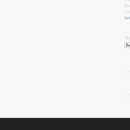
Ве
пу
lan
А
Ар