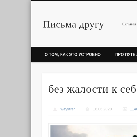
Письма другу
Twitter
Скрывая 
О ТОМ, КАК ЭТО УСТРОЕНО
ПРО ПУТЕ
без жалости к себ
wayfarer
16.06.2020
114