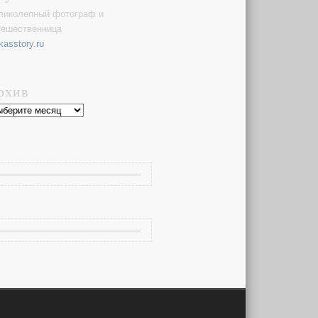
ликолепный фотограф и
тешественница
kasstory.ru
рхив
хив