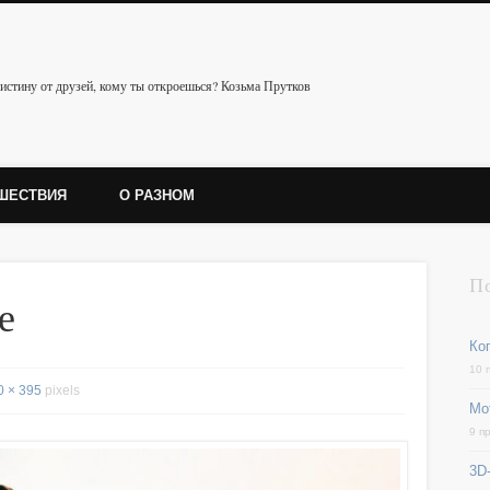
истину от друзей, кому ты откроешься? Козьма Прутков
ШЕСТВИЯ
О РАЗНОМ
П
е
Ког
10 
0 × 395
pixels
Мо
9 п
3D-