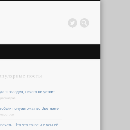
опулярные посты
да я голоден, ничего не устоит
просмотров
тобайк полуавтомат во Вьетнаме
росмотров
печать. Что это такое и с чем её