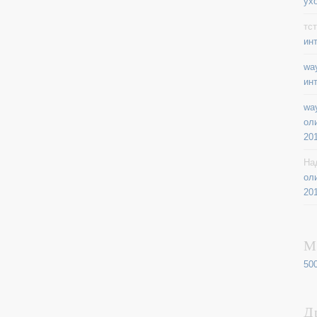
ух
тст
ин
way
ин
way
ол
20
На
ол
20
М
50
Д