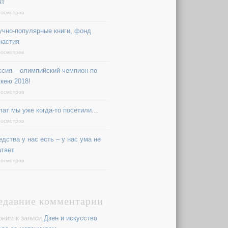
ят
росмотров
учно-популярные книги, фонд
настия
росмотров
ссия – олимпийский чемпион по
ккею 2018!
росмотров
лат мы уже когда-то посетили…
росмотров
едства у нас есть – у нас ума не
атает
росмотров
едавние комментарии
оним
к записи
Дзен и искусство