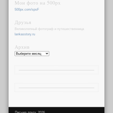
Мои фото на 500px
500px.com/spsF
Друзья
Великолепный фотограф и путешественница
lankasstory.ru
Архив
Архив
Письма другу, 2026