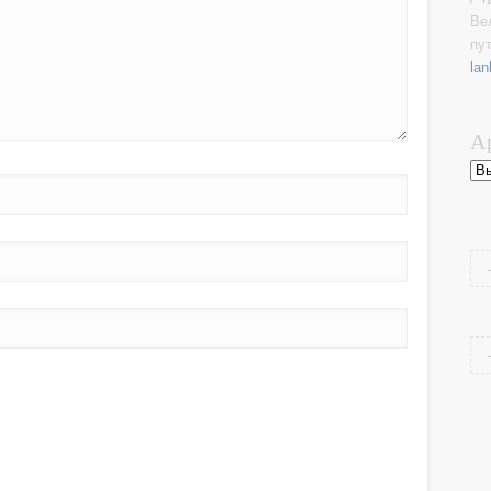
Ве
пу
lan
А
Ар