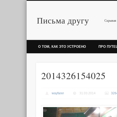
Письма другу
Twitter
Скрывая 
О ТОМ, КАК ЭТО УСТРОЕНО
ПРО ПУТЕ
2014326154025
wayfarer
31.03.2014
326