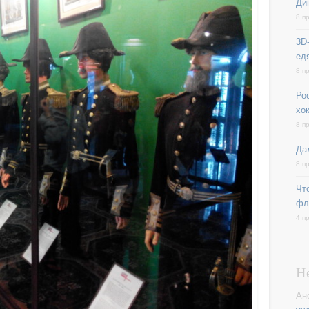
Ди
8 п
3D-
ед
8 п
Ро
хо
8 п
Да
8 п
Чт
фл
4 п
Н
Ан