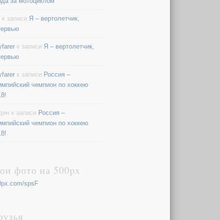
ода за мотоциклом
к записи
Я – вертолетчик,
тервью
farer
к записи
Я – вертолетчик,
тервью
farer
к записи
Россия –
импийский чемпион по хоккею
18!
дин
к записи
Россия –
импийский чемпион по хоккею
18!
ои фото на 500px
0px.com/spsF
рузья