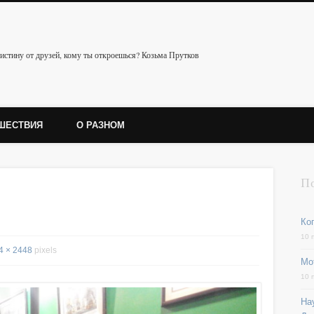
истину от друзей, кому ты откроешься? Козьма Прутков
ШЕСТВИЯ
О РАЗНОМ
П
Ког
10 
4 × 2448
pixels
Мо
10 
На