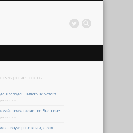
опулярные посты
да я голоден, ничего не устоит
просмотров
тобайк полуавтомат во Вьетнаме
просмотров
учно-популярные книги, фонд