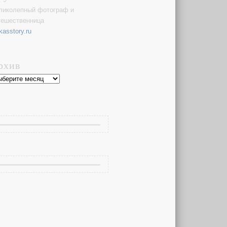
ликолепный фотограф и
тешественница
kasstory.ru
рхив
хив