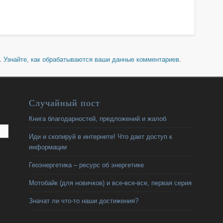
м.
Узнайте, как обрабатываются ваши данные комментариев
.
Случайный пост
Книга благодарностей, предложений и жалоб
Иди и скопируй в интернете! Что дает доступ к
информации
Геоэнергетика – ресурс об энергетике
Мотобайк (для новичков) и все-все-все, первая серия
Значат ли что-то наши достижения?