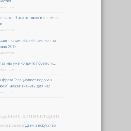
настия
росмотров
печать. Что это такое и с чем её
ят
росмотров
ссия – олимпийский чемпион по
ккею 2018!
росмотров
лат мы уже когда-то посетили…
росмотров
о фраза “специалист подобен
юсу” может значить для нас
росмотра
едавние комментарии
оним
к записи
Дзен и искусство