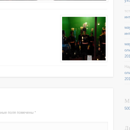
ух
тст
ин
way
ин
way
ол
20
На
ол
20
М
50
ьные поля помечены
*
Д