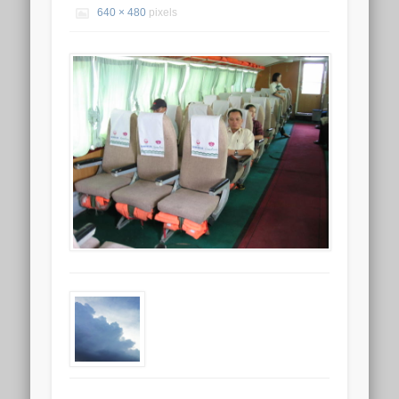
640 × 480
pixels