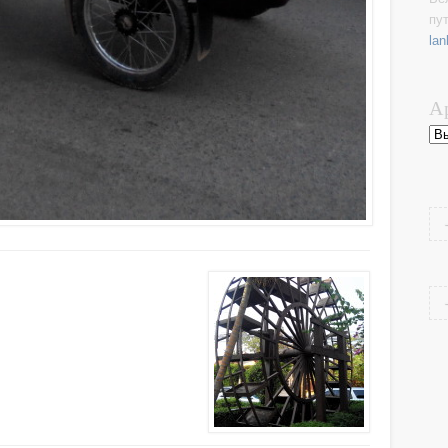
пу
lan
А
Ар