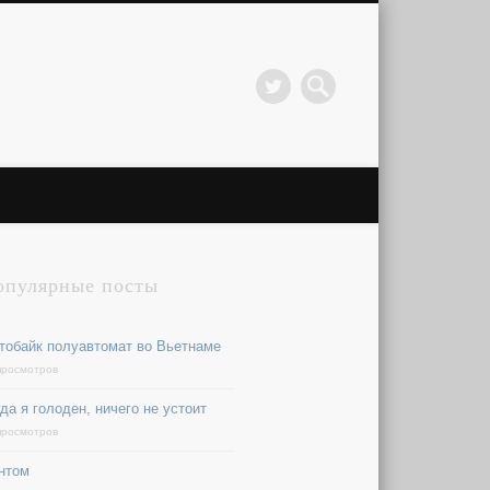
опулярные посты
тобайк полуавтомат во Вьетнаме
просмотров
да я голоден, ничего не устоит
просмотров
нтом