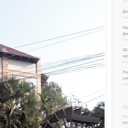
10 
Да
8 п
На
Ди
8 п
3D-
ед
8 п
Ро
хо
8 п
Н
Ан
ух