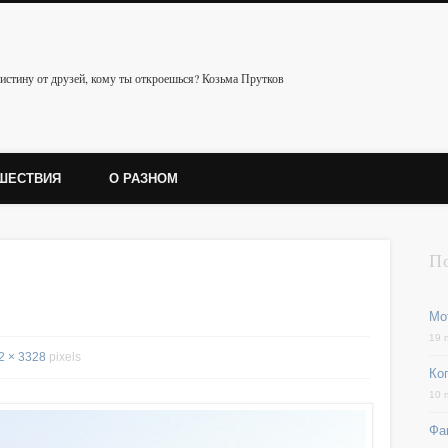
истину от друзей, кому ты откроешься? Козьма Прутков
ШЕСТВИЯ
О РАЗНОМ
П
Мо
19 
2 × 3328
pixels
Ког
10 
Фа