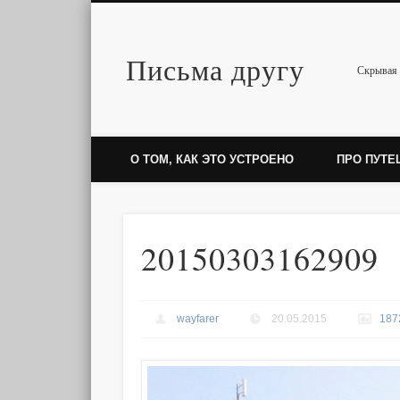
Письма другу
Twitter
Скрывая 
О ТОМ, КАК ЭТО УСТРОЕНО
ПРО ПУТЕ
20150303162909
wayfarer
20.05.2015
187