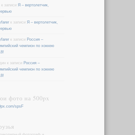
к записи
Я – вертолетчик,
тервью
farer
к записи
Я – вертолетчик,
тервью
farer
к записи
Россия –
импийский чемпион по хоккею
18!
дин
к записи
Россия –
импийский чемпион по хоккею
18!
ои фото на 500px
0px.com/spsF
рузья
ликолепный фотограф и