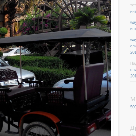
тст
ин
way
ин
way
ол
20
На
ол
20
М
50
Д
Ве