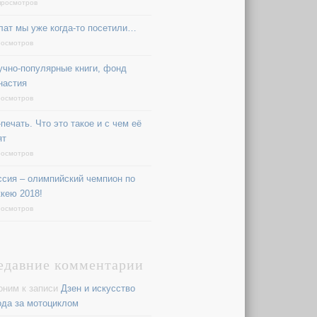
просмотров
лат мы уже когда-то посетили…
росмотров
учно-популярные книги, фонд
настия
росмотров
печать. Что это такое и с чем её
ят
росмотров
ссия – олимпийский чемпион по
ккею 2018!
росмотров
едавние комментарии
оним
к записи
Дзен и искусство
ода за мотоциклом