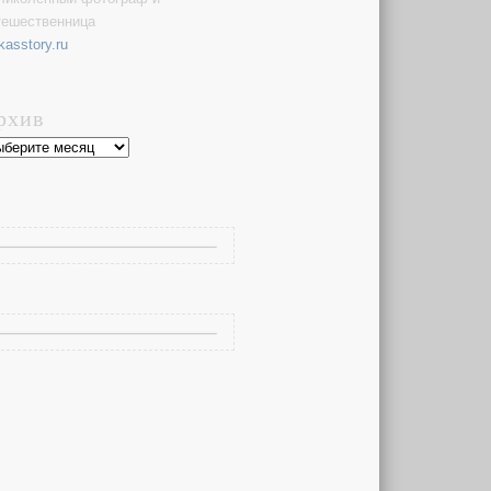
тешественница
kasstory.ru
рхив
хив