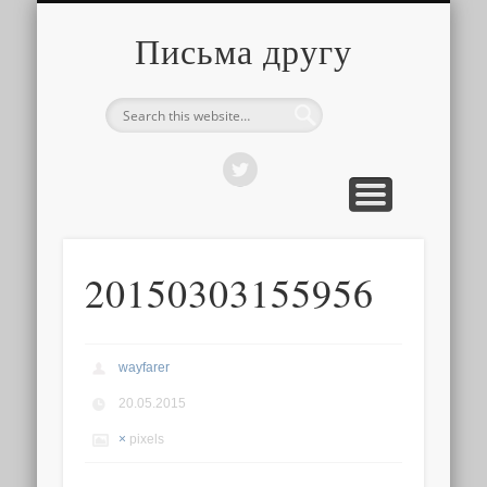
О ТОМ, КАК ЭТО УСТРОЕНО
ПРО ПУТЕШЕСТВИЯ
О РАЗНОМ
Письма другу
20150303155956
wayfarer
20.05.2015
×
pixels