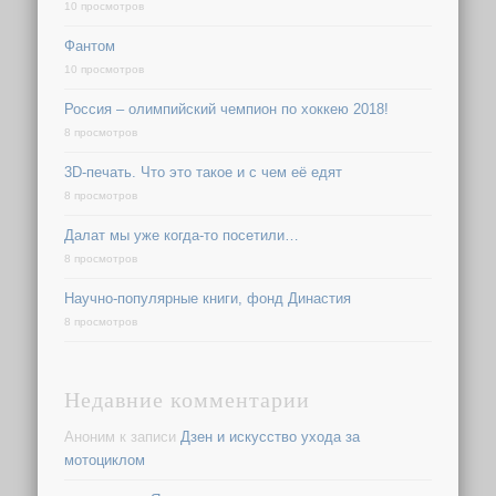
10 просмотров
Фантом
10 просмотров
Россия – олимпийский чемпион по хоккею 2018!
8 просмотров
3D-печать. Что это такое и с чем её едят
8 просмотров
Далат мы уже когда-то посетили…
8 просмотров
Научно-популярные книги, фонд Династия
8 просмотров
Недавние комментарии
Аноним
к записи
Дзен и искусство ухода за
мотоциклом