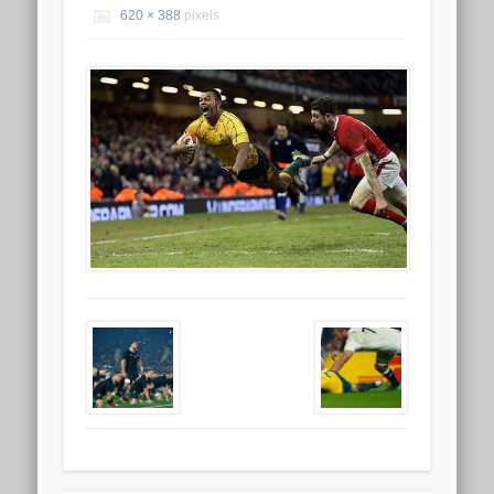
620 × 388
pixels