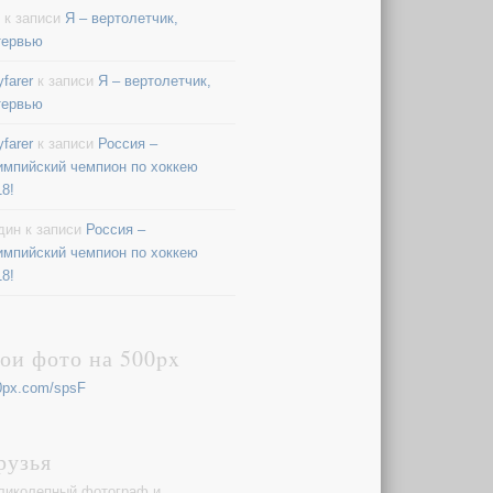
к записи
Я – вертолетчик,
тервью
farer
к записи
Я – вертолетчик,
тервью
farer
к записи
Россия –
импийский чемпион по хоккею
18!
дин
к записи
Россия –
импийский чемпион по хоккею
18!
ои фото на 500px
0px.com/spsF
рузья
ликолепный фотограф и