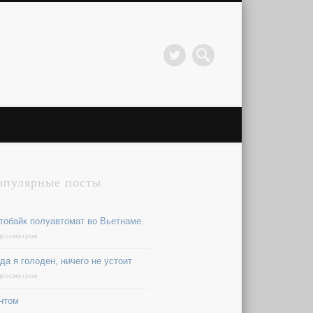
опулярные посты
тобайк полуавтомат во Вьетнаме
просмотров
да я голоден, ничего не устоит
просмотров
нтом