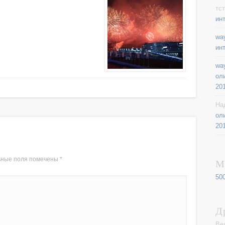
тст
ин
way
ин
way
ол
20
На
ол
20
ьные поля помечены
*
М
50
Д
Ве