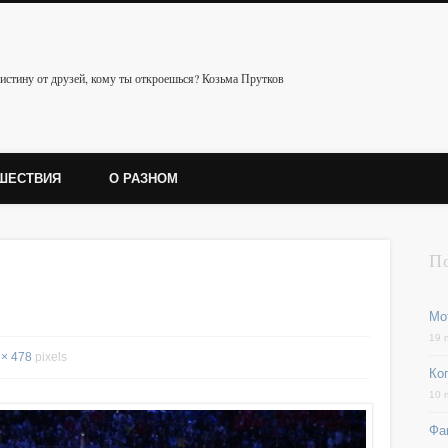
истину от друзей, кому ты откроешься? Козьма Прутков
ШЕСТВИЯ
О РАЗНОМ
П
Мо
19 
 × 478
pixels
Ког
10 
Фа