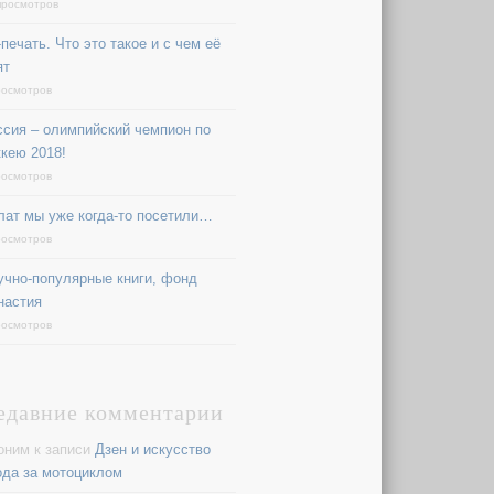
просмотров
печать. Что это такое и с чем её
ят
росмотров
ссия – олимпийский чемпион по
ккею 2018!
росмотров
лат мы уже когда-то посетили…
росмотров
учно-популярные книги, фонд
настия
росмотров
едавние комментарии
оним
к записи
Дзен и искусство
ода за мотоциклом