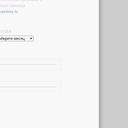
тешественница
kasstory.ru
рхив
хив