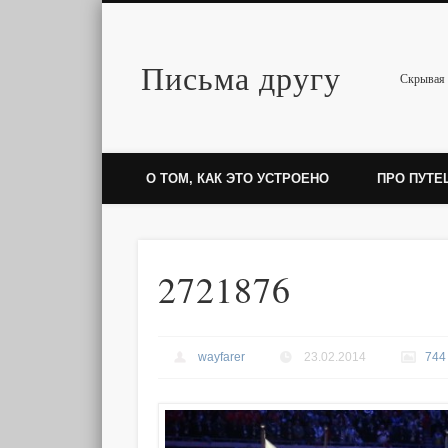
Письма другу
Twitter
Скрывая 
О ТОМ, КАК ЭТО УСТРОЕНО
ПРО ПУТЕ
2721876
wayfarer
23.02.2014
744