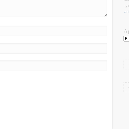
пу
lan
А
Ар