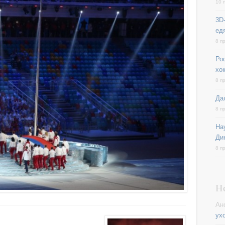
10 
3D-
ед
8 п
Ро
хо
8 п
Да
8 п
На
Ди
8 п
Н
Ан
ух