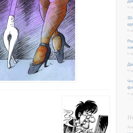
Ди
8 п
3D-
ед
8 п
Ро
хо
8 п
Да
8 п
Чт
фл
4 п
Н
Ан