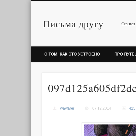
Письма другу
Twitter
Скрывая 
О ТОМ, КАК ЭТО УСТРОЕНО
ПРО ПУТЕ
097d125a605df2d
wayfarer
07.12.2014
425