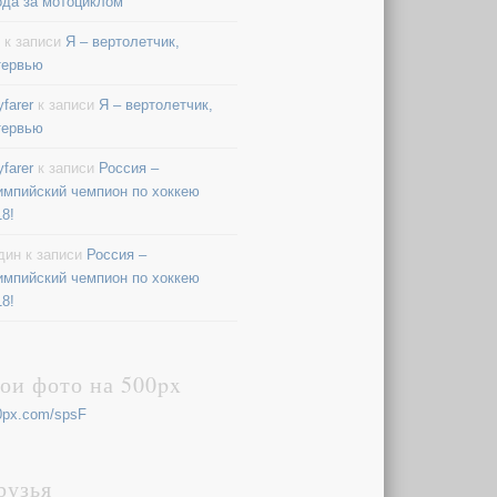
ода за мотоциклом
к записи
Я – вертолетчик,
тервью
farer
к записи
Я – вертолетчик,
тервью
farer
к записи
Россия –
импийский чемпион по хоккею
18!
дин
к записи
Россия –
импийский чемпион по хоккею
18!
ои фото на 500px
0px.com/spsF
рузья