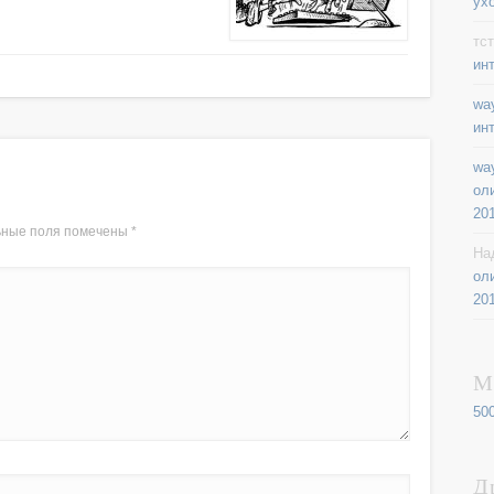
ух
тст
ин
way
ин
way
ол
20
ьные поля помечены
*
На
ол
20
М
50
Д