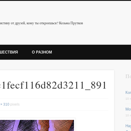
истину от друзей, кому ты откроешься? Козьма Прутков
ШЕСТВИЯ
О РАЗНОМ
П
c1fecf116d82d3211_891
Ког
10 
 × 310
pixels
Мо
10 
На