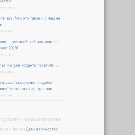
настия
росмотров
печать. Что это такое и с чем её
ят
росмотров
ссия – олимпийский чемпион по
ккею 2018!
росмотров
лат мы уже когда-то посетили…
росмотров
о фраза “специалист подобен
юсу” может значить для нас
росмотра
едавние комментарии
оним
к записи
Дзен и искусство