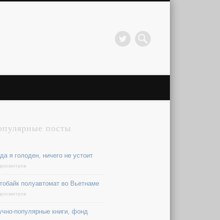
опулярные посты
да я голоден, ничего не устоит
просмотров
тобайк полуавтомат во Вьетнаме
просмотров
учно-популярные книги, фонд