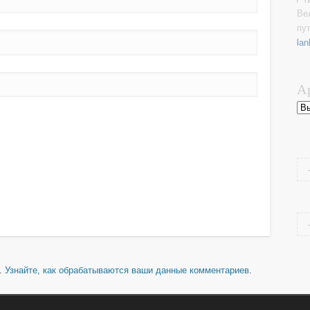
Ве
пу
lan
А
Ар
м.
Узнайте, как обрабатываются ваши данные комментариев
.