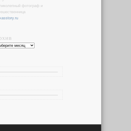
ликолепный фотограф и
тешественница
kasstory.ru
рхив
хив