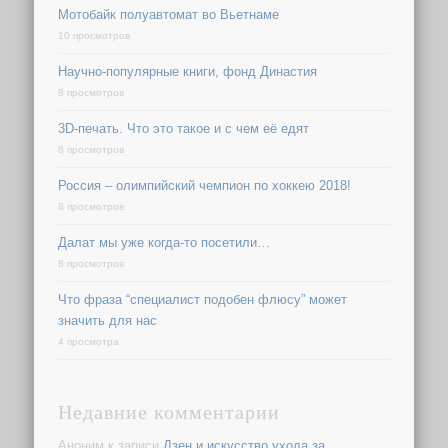
Мотобайк полуавтомат во Вьетнаме
10 просмотров
Научно-популярные книги, фонд Династия
8 просмотров
3D-печать. Что это такое и с чем её едят
8 просмотров
Россия – олимпийский чемпион по хоккею 2018!
8 просмотров
Далат мы уже когда-то посетили…
8 просмотров
Что фраза “специалист подобен флюсу” может
значить для нас
4 просмотра
Недавние комментарии
Аноним
к записи
Дзен и искусство ухода за