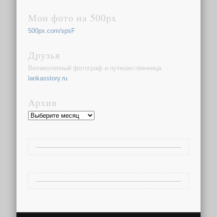
Мои фото на 500px
500px.com/spsF
Друзья
Великолепный фотограф и путешественница
lankasstory.ru
Архив
Архив