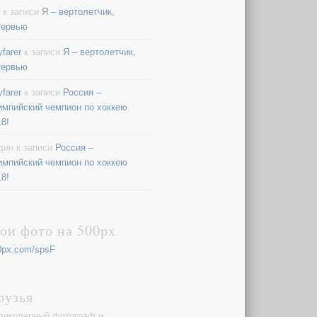
к записи
Я – вертолетчик,
тервью
farer
к записи
Я – вертолетчик,
тервью
farer
к записи
Россия –
импийский чемпион по хоккею
18!
дин
к записи
Россия –
импийский чемпион по хоккею
18!
ои фото на 500px
0px.com/spsF
рузья
ликолепный фотограф и