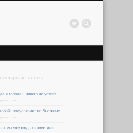
опулярные посты
да я голоден, ничего не устоит
просмотров
тобайк полуавтомат во Вьетнаме
просмотров
лат мы уже когда-то посетили…