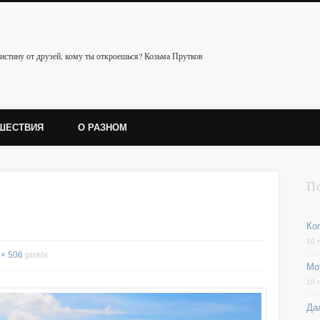
истину от друзей, кому ты откроешься? Козьма Прутков
ШЕСТВИЯ
О РАЗНОМ
П
Ког
10 
 × 506
pixels
Мо
10 
Да