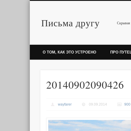
Письма другу
Twitter
Скрывая 
О ТОМ, КАК ЭТО УСТРОЕНО
ПРО ПУТЕ
20140902090426
wayfarer
09.09.2014
900