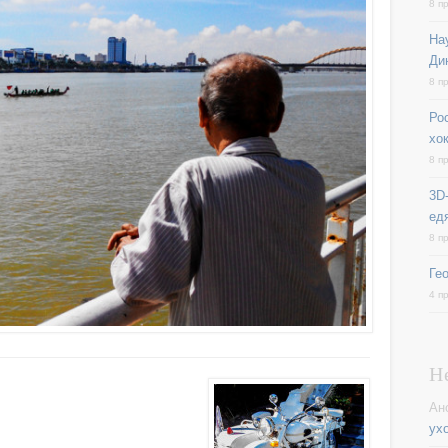
8 п
На
Ди
8 п
Ро
хо
8 п
3D-
ед
8 п
Ге
4 п
Н
Ан
ух