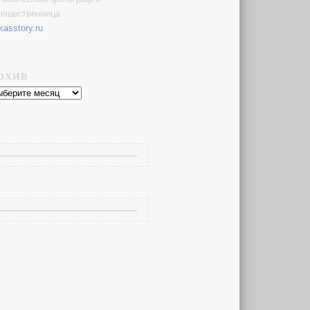
тешественница
kasstory.ru
рхив
хив