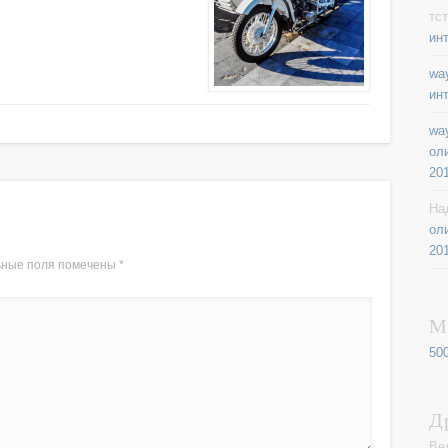
тст
ин
way
ин
way
ол
20
На
ол
20
ьные поля помечены
*
М
50
Д
Ве