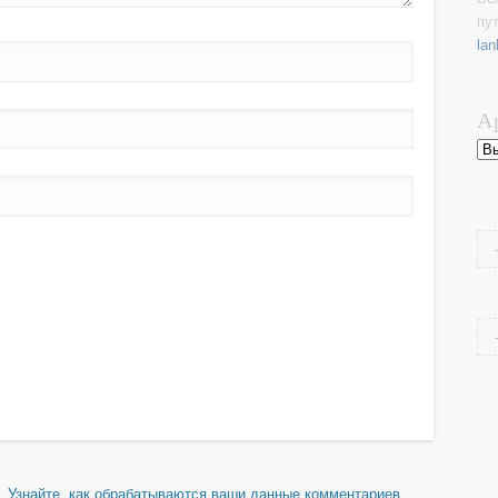
пу
lan
А
Ар
м.
Узнайте, как обрабатываются ваши данные комментариев
.