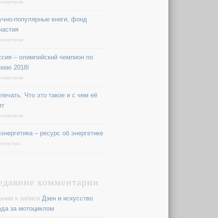
росмотров
учно-популярные книги, фонд
настия
росмотров
ссия – олимпийский чемпион по
ккею 2018!
росмотров
печать. Что это такое и с чем её
ят
росмотров
оэнергетика – ресурс об энергетике
росмотра
едавние комментарии
оним
к записи
Дзен и искусство
ода за мотоциклом