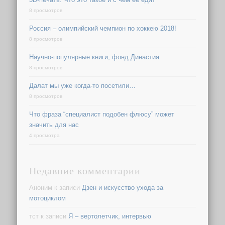
8 просмотров
Россия – олимпийский чемпион по хоккею 2018!
8 просмотров
Научно-популярные книги, фонд Династия
8 просмотров
Далат мы уже когда-то посетили…
8 просмотров
Что фраза “специалист подобен флюсу” может
значить для нас
4 просмотра
Недавние комментарии
Аноним
к записи
Дзен и искусство ухода за
мотоциклом
тст
к записи
Я – вертолетчик, интервью