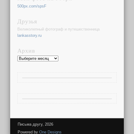
500px.com/spsF
Друзья
Великолепный фотограф и путешественница
lankasstory.ru
Архив
Архив
Письма другу, 2026
Powered by
One Designs