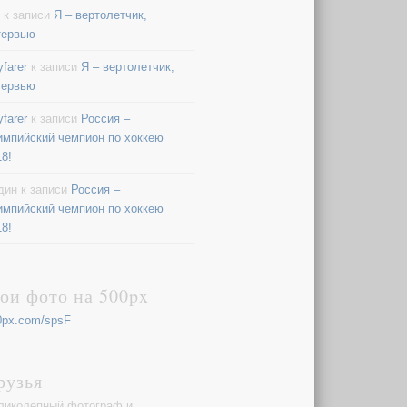
к записи
Я – вертолетчик,
тервью
farer
к записи
Я – вертолетчик,
тервью
farer
к записи
Россия –
импийский чемпион по хоккею
18!
дин
к записи
Россия –
импийский чемпион по хоккею
18!
ои фото на 500px
0px.com/spsF
рузья
ликолепный фотограф и