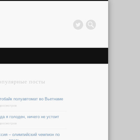
опулярные посты
тобайк полуавтомат во Вьетнаме
просмотров
да я голоден, ничего не устоит
просмотров
ссия – олимпийский чемпион по