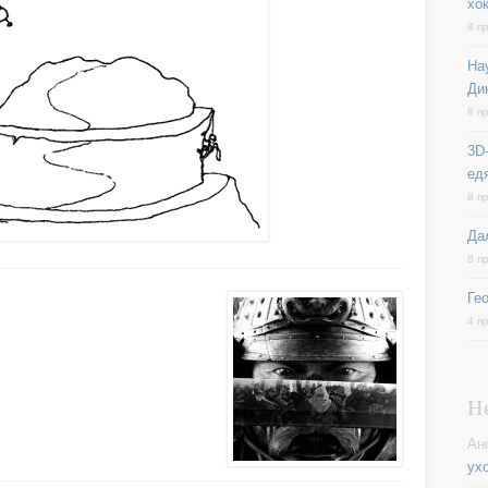
хо
8 п
На
Ди
8 п
3D-
ед
8 п
Да
8 п
Ге
4 п
Н
Ан
ух