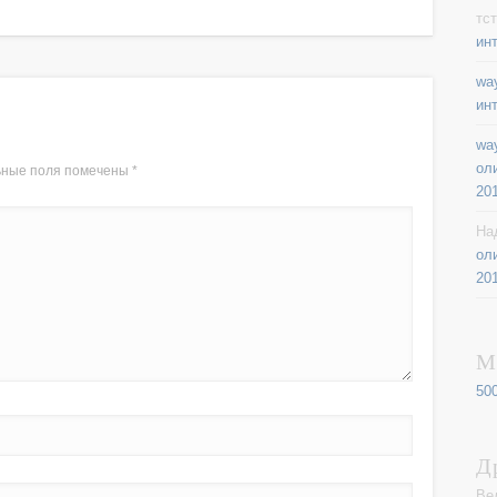
тст
ин
way
ин
way
ол
ьные поля помечены
*
20
На
ол
20
М
50
Д
Ве