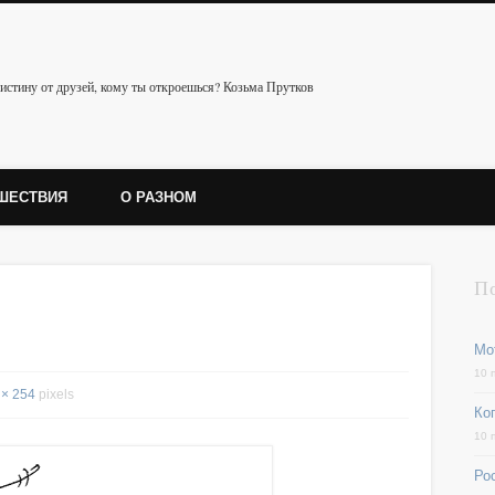
истину от друзей, кому ты откроешься? Козьма Прутков
ШЕСТВИЯ
О РАЗНОМ
П
Мо
10 
 × 254
pixels
Ког
10 
Ро