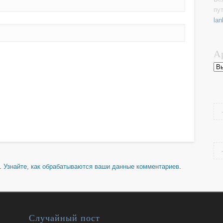
пу
lan
А
Ар
м.
Узнайте, как обрабатываются ваши данные комментариев
.
Случайный пост