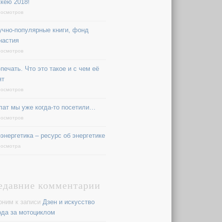
ккею 2018!
росмотров
учно-популярные книги, фонд
настия
росмотров
печать. Что это такое и с чем её
ят
росмотров
лат мы уже когда-то посетили…
росмотров
оэнергетика – ресурс об энергетике
росмотра
едавние комментарии
оним
к записи
Дзен и искусство
ода за мотоциклом