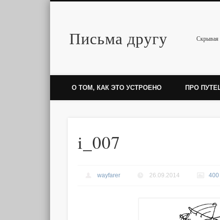
Письма другу
Twitter
Скрывая 
О ТОМ, КАК ЭТО УСТРОЕНО
ПРО ПУТЕ
i_007
wayfarer
26.09.2014
400