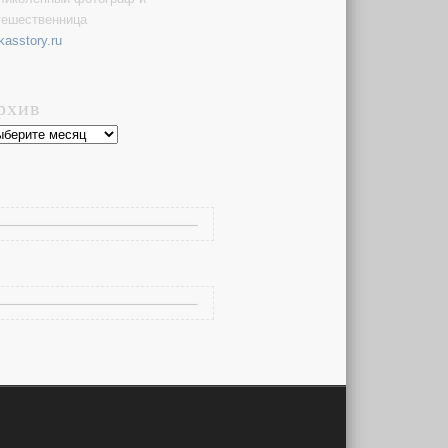
тешественница
kasstory.ru
рхив
хив