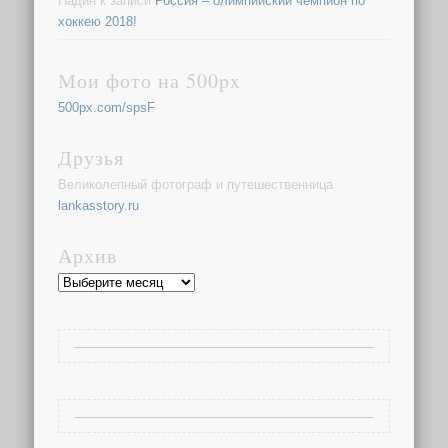
Надин
к записи
Россия – олимпийский чемпион по
хоккею 2018!
Мои фото на 500px
500px.com/spsF
Друзья
Великолепный фотограф и путешественница
lankasstory.ru
Архив
Архив