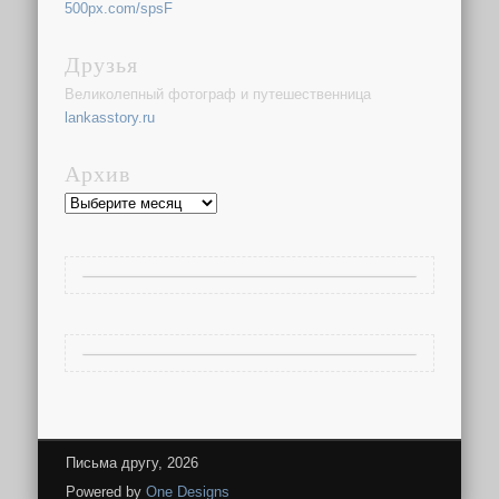
500px.com/spsF
Друзья
Великолепный фотограф и путешественница
lankasstory.ru
Архив
Архив
Письма другу, 2026
Powered by
One Designs