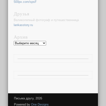
500px.com/spsF
Друзья
Великолепный фотограф и путешественница
lankasstory.ru
Архив
Архив
Письма другу, 2026
Powered by
One Designs