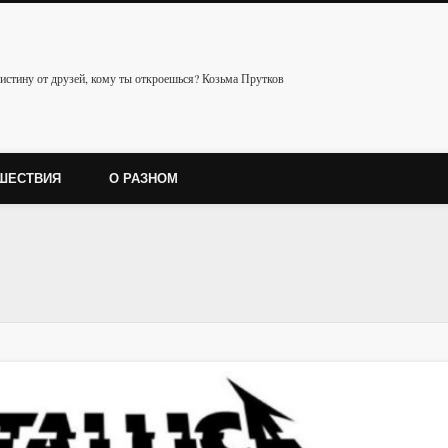
истину от друзей, кому ты откроешься? Козьма Прутков
ШЕСТВИЯ
О РАЗНОМ