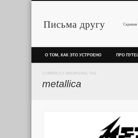
Письма другу
Twitter
Скрывая 
О ТОМ, КАК ЭТО УСТРОЕНО
ПРО ПУТЕ
CURRENTLY BROWSING TAG
metallica