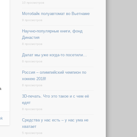
10 просмотров
Мотобайк полуавтомат во Вьетнаме
9 просмотров
Научно-популярные книги, фонд
Династия
8 просмотров
Далат мы уже когда-то посетили…
8 просмотров
Россия – олимпийский чемпион по
хоккею 2018!
8 просмотров
a
3D-печать. Что это такое и с чем её
едят
8 просмотров
nk
Средства у нас есть – у нас ума не
хватает
5 просмотров