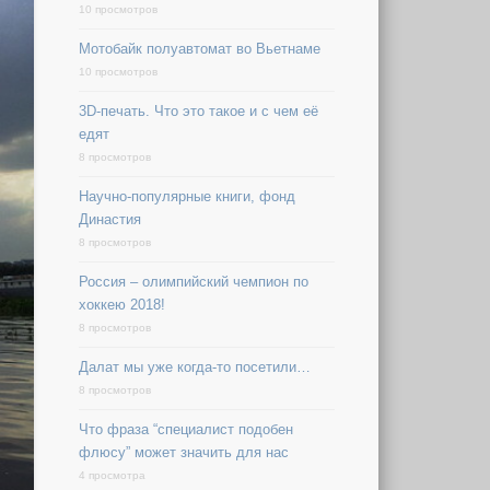
10 просмотров
Мотобайк полуавтомат во Вьетнаме
10 просмотров
3D-печать. Что это такое и с чем её
едят
8 просмотров
Научно-популярные книги, фонд
Династия
8 просмотров
Россия – олимпийский чемпион по
хоккею 2018!
8 просмотров
Далат мы уже когда-то посетили…
8 просмотров
Что фраза “специалист подобен
флюсу” может значить для нас
4 просмотра