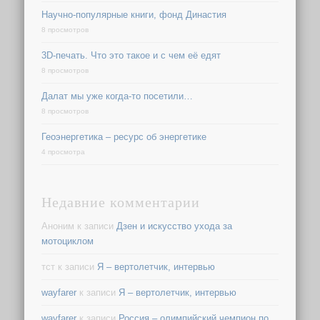
Научно-популярные книги, фонд Династия
8 просмотров
3D-печать. Что это такое и с чем её едят
8 просмотров
Далат мы уже когда-то посетили…
8 просмотров
Геоэнергетика – ресурс об энергетике
4 просмотра
Недавние комментарии
Аноним
к записи
Дзен и искусство ухода за
мотоциклом
тст
к записи
Я – вертолетчик, интервью
wayfarer
к записи
Я – вертолетчик, интервью
wayfarer
к записи
Россия – олимпийский чемпион по