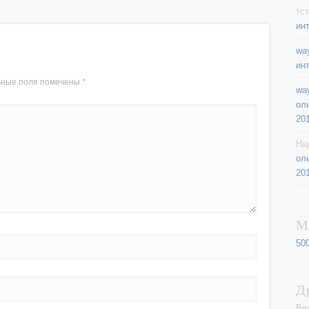
тст
ин
way
ин
ьные поля помечены
*
way
ол
20
На
ол
20
М
50
Д
Ве