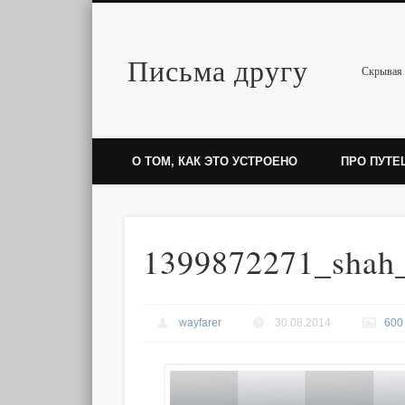
Письма другу
Twitter
Скрывая 
О ТОМ, КАК ЭТО УСТРОЕНО
ПРО ПУТЕ
1399872271_shah
wayfarer
30.08.2014
600