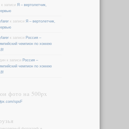
к записи
Я – вертолетчик,
тервью
farer
к записи
Я – вертолетчик,
тервью
farer
к записи
Россия –
импийский чемпион по хоккею
18!
дин
к записи
Россия –
импийский чемпион по хоккею
18!
ои фото на 500px
0px.com/spsF
рузья
ликолепный фотограф и