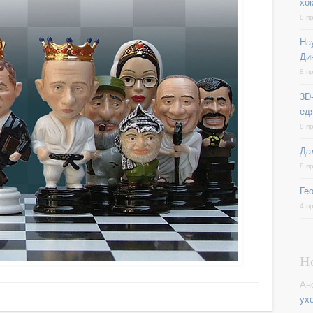
хо
8 п
На
Ди
8 п
3D-
ед
8 п
Да
8 п
Ге
4 п
Н
Ан
ух