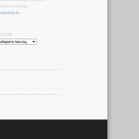
тешественница
kasstory.ru
рхив
хив