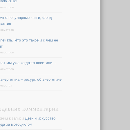
ккею 2018!
росмотров
учно-популярные книги, фонд
настия
росмотров
печать. Что это такое и с чем её
ят
росмотров
лат мы уже когда-то посетили…
росмотров
оэнергетика – ресурс об энергетике
росмотра
едавние комментарии
оним
к записи
Дзен и искусство
ода за мотоциклом