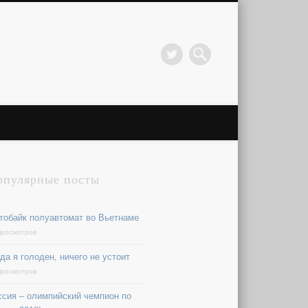
опулярные посты
тобайк полуавтомат во Вьетнаме
просмотров
да я голоден, ничего не устоит
просмотров
ссия – олимпийский чемпион по