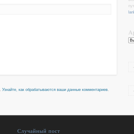
пу
lan
А
Ар
м.
Узнайте, как обрабатываются ваши данные комментариев
.
Случайный пост