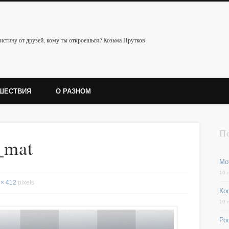
истину от друзей, кому ты откроешься? Козьма Прутков
ШЕСТВИЯ
О РАЗНОМ
П
_mat
Мо
10 
 × 412
pixels
Ког
10 
Ро